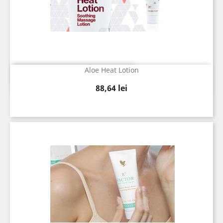
Aloe Heat Lotion
Vizualizare rapida

Pret
88,64 lei