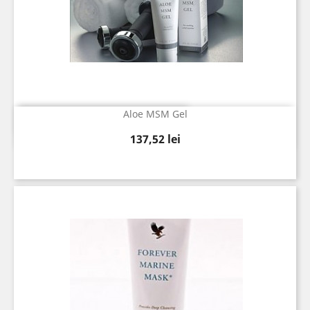
Aloe MSM Gel
Vizualizare rapida

Pret
137,52 lei