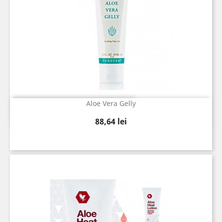
Aloe Vera Gelly
Vizualizare rapida

Pret
88,64 lei