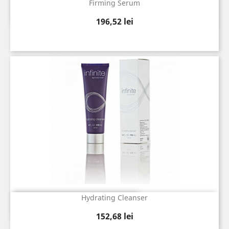
Firming Serum
Vizualizare rapida

Pret
196,52 lei
Hydrating Cleanser
Vizualizare rapida

Pret
152,68 lei