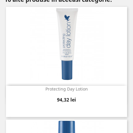
Protecting Day Lotion
Vizualizare rapida

Pret
94,32 lei