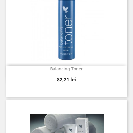
Balancing Toner
Vizualizare rapida

Pret
82,21 lei