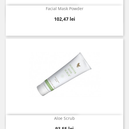
Facial Mask Powder
Vizualizare rapida

Pret
102,47 lei
Aloe Scrub
Vizualizare rapida

Pret
93,55 lei