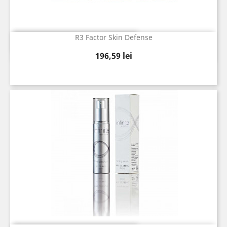
R3 Factor Skin Defense
Vizualizare rapida

Pret
196,59 lei