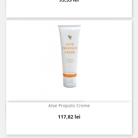
Aloe Propolis Creme
Vizualizare rapida

Pret
117,82 lei