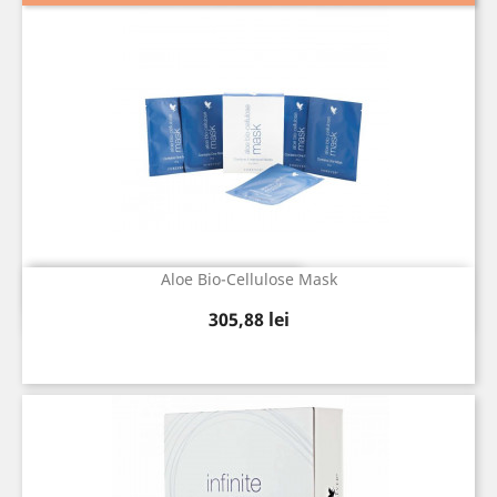
Aloe Bio-Cellulose Mask
Vizualizare rapida

Pret
305,88 lei