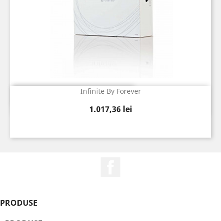
Infinite By Forever
Vizualizare rapida

Pret
1.017,36 lei
Facebook
PRODUSE