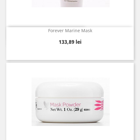
Forever Marine Mask
Vizualizare rapida

Pret
133,89 lei