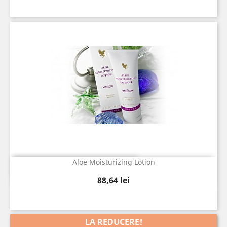
Aloe Moisturizing Lotion
Vizualizare rapida

Pret
88,64 lei
LA REDUCERE!