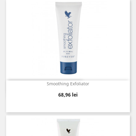
Smoothing Exfoliator
Vizualizare rapida

Pret
68,96 lei