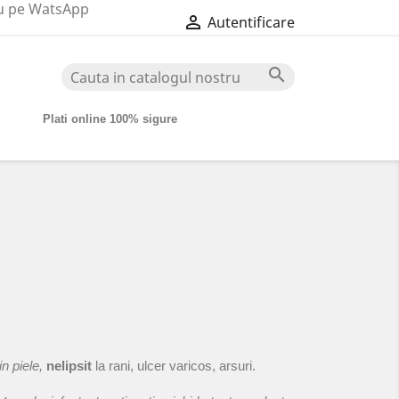
au pe WatsApp

Autentificare

Plati online 100% sigure
n piele,
nelipsit
la rani, ulcer varicos, arsuri.