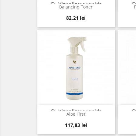
Vizualizare rapida

Balancing Toner
Pret
82,21 lei
Vizualizare rapida

Aloe First
Pret
117,83 lei