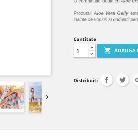
O combinatie ideala cu
Aloe fir
Produsul
Aloe Vera Gelly
est
inainte de vopsiri si ondulatii p
Cantitate

ADAUGA 
Distribuiti
