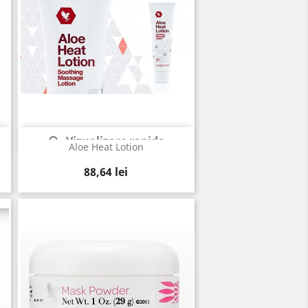
Vizualizare rapida

Aloe Heat Lotion
Pret
88,64 lei