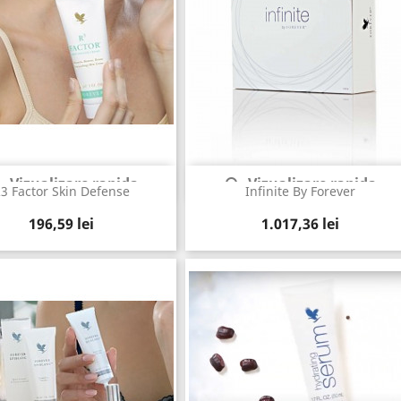
Vizualizare rapida
Vizualizare rapida


3 Factor Skin Defense
Infinite By Forever
Pret
Pret
196,59 lei
1.017,36 lei