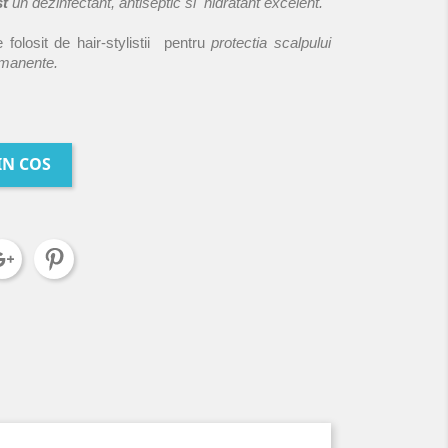
st
un dezinfectant, antiseptic si hidratant excelent.
e folosit de
hair-stylistii pentru
protectia scalpului
ermanente.
IN COS