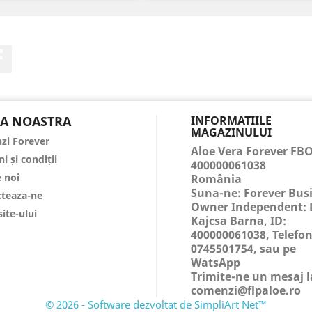
Facebook
A NOASTRA
INFORMATIILE
MAGAZINULUI
zi Forever
Aloe Vera Forever FB
i și condiții
400000061038
 noi
România
Suna-ne:
Forever Bus
teaza-ne
Owner Independent: 
site-ului
Kajcsa Barna, ID:
400000061038, Telefon
0745501754, sau pe
WatsApp
Trimite-ne un mesaj l
comenzi@flpaloe.ro
© 2026 - Software dezvoltat de SimpliArt Net™