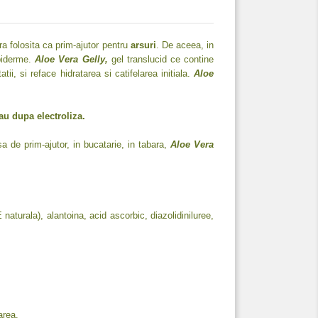
ra folosita ca prim-ajutor pentru
arsuri
. De aceea, in
epiderme.
Aloe Vera Gelly,
gel translucid ce contine
ii, si reface hidratarea si catifelarea initiala.
Aloe
au dupa electroliza.
sa de prim-ajutor, in bucatarie, in tabara,
Aloe Vera
naturala), alantoina, acid ascorbic, diazolidiniluree,
area.