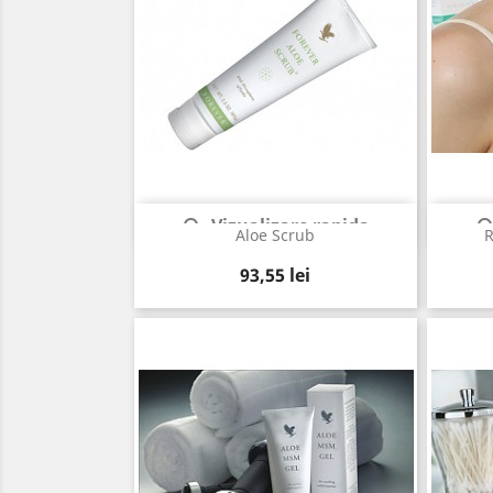
Vizualizare rapida

Aloe Scrub
R
Pret
93,55 lei