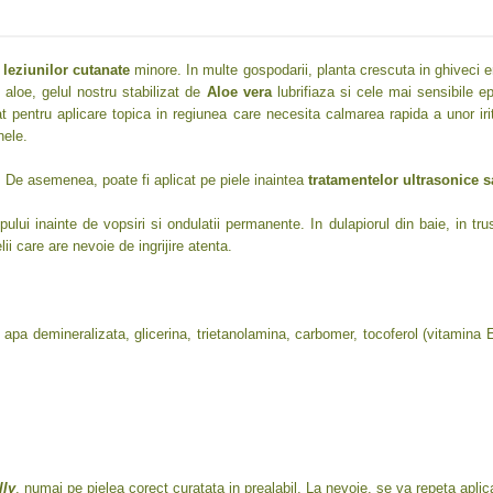
leziunilor cutanate
minore. In multe gospodarii, planta crescuta in ghiveci e
 aloe, gelul nostru stabilizat de
Aloe vera
lubrifiaza si cele mai sensibile 
 pentru aplicare topica in regiunea care necesita calmarea rapida a unor iritat
nele.
 De asemenea, poate fi aplicat pe piele inaintea
tratamentelor ultrasonice s
lpului inainte de vopsiri si ondulatii permanente. In dulapiorul din baie, in tru
lii care are nevoie de ingrijire atenta.
pa demineralizata, glicerina, trietanolamina, carbomer, tocoferol (vitamina E 
lly
, numai pe pielea corect curatata in prealabil. La nevoie, se va repeta aplic