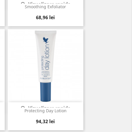
Vizualizare rapida

Smoothing Exfoliator
Pret
68,96 lei
Vizualizare rapida

Protecting Day Lotion
Pret
94,32 lei