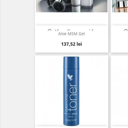
Vizualizare rapida

Aloe MSM Gel
Pret
137,52 lei