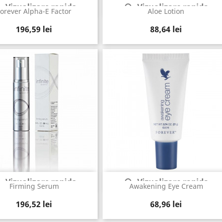
Vizualizare rapida
Vizualizare rapida


Forever Alpha-E Factor
Aloe Lotion
Pret
Pret
196,59 lei
88,64 lei
Vizualizare rapida
Vizualizare rapida


Firming Serum
Awakening Eye Cream
Pret
Pret
196,52 lei
68,96 lei