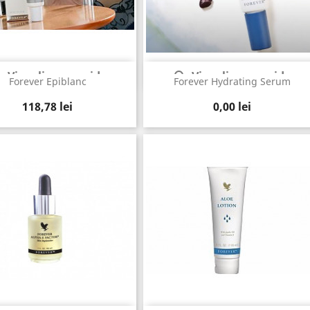
Vizualizare rapida
Vizualizare rapida


Forever Epiblanc
Forever Hydrating Serum
Pret
Pret
118,78 lei
0,00 lei