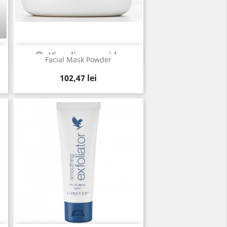
Vizualizare rapida

Facial Mask Powder
Pret
102,47 lei