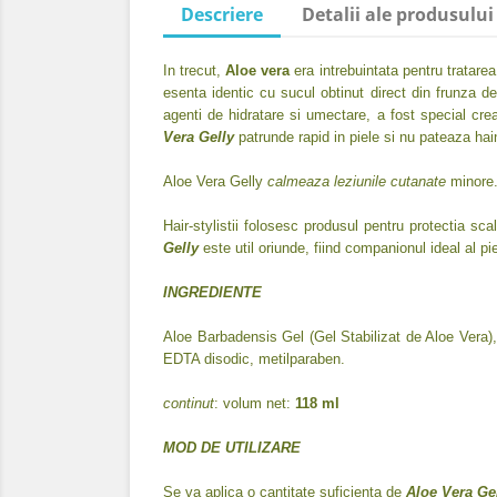
Descriere
Detalii ale produsului
In trecut,
Aloe vera
era intrebuintata pentru tratarea
esenta identic cu sucul obtinut direct din frunza de
agenti de hidratare si umectare, a fost special creat
Vera Gelly
patrunde rapid in piele si nu pateaza hai
Aloe Vera Gelly
calmeaza leziunile cutanate
minore.
Hair-stylistii folosesc produsul pentru protectia sca
Gelly
este util oriunde, fiind companionul ideal al pie
INGREDIENTE
Aloe Barbadensis Gel (Gel Stabilizat de Aloe Vera), a
EDTA disodic, metilparaben.
continut
: volum net:
118 ml
MOD DE UTILIZARE
Se va aplica o cantitate suficienta de
Aloe Vera Ge