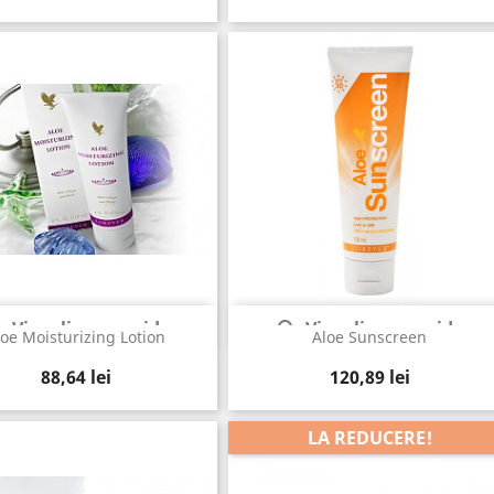
Vizualizare rapida
Vizualizare rapida


loe Moisturizing Lotion
Aloe Sunscreen
Pret
Pret
88,64 lei
120,89 lei
LA REDUCERE!