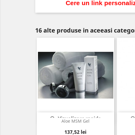
Cere un link personali
16 alte produse in aceeasi catego
Vizualizare rapida

Aloe MSM Gel
Pret
137,52 lei