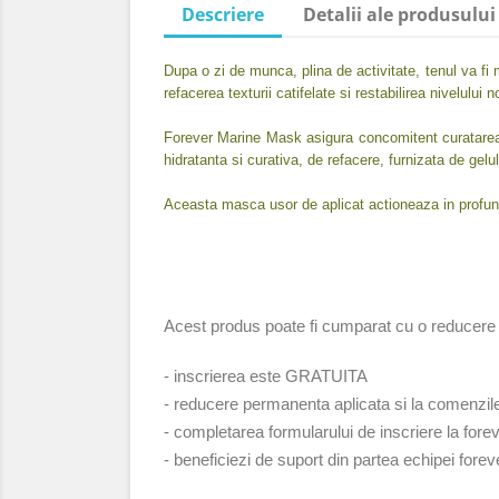
Descriere
Detalii ale produsului
Dupa o zi de munca, plina de activitate, tenul va fi 
refacerea texturii catifelate si restabilirea nivelului n
Forever Marine Mask asigura concomitent curatarea p
hidratanta si curativa, de refacere, furnizata de gelu
Aceasta masca usor de aplicat actioneaza in profunzi
Acest produs poate fi cumparat cu o reduce
- inscrierea este GRATUITA
- reducere permanenta aplicata si la comenzile 
- completarea formularului de inscriere la fore
- beneficiezi de suport din partea echipei foreve