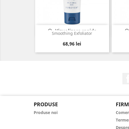
Vizualizare rapida

Smoothing Exfoliator
Pret
68,96 lei
PRODUSE
FIRM
Produse noi
Comen
Termen
Despre