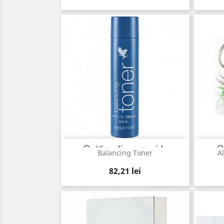
Vizualizare rapida

Balancing Toner
A
Pret
82,21 lei