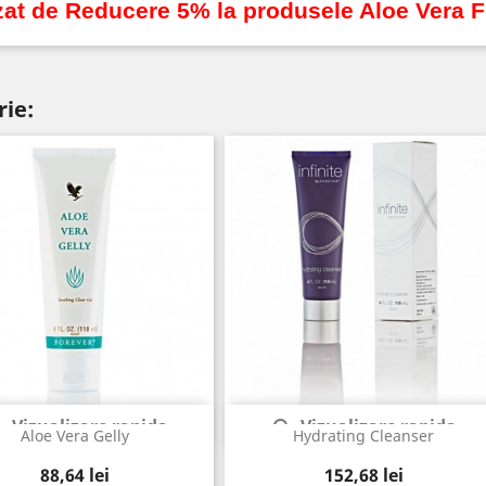
zat de Reducere 5% la produsele Aloe Vera 
rie:
Vizualizare rapida
Vizualizare rapida


Aloe Vera Gelly
Hydrating Cleanser
Pret
Pret
88,64 lei
152,68 lei