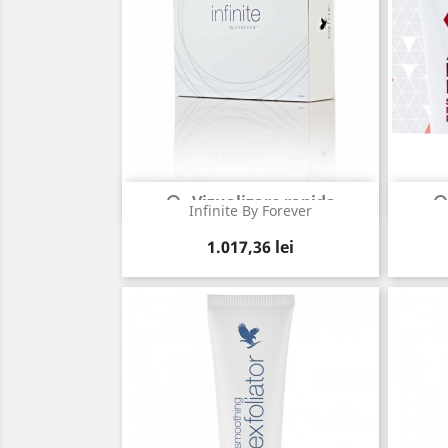
Vizualizare rapida

Infinite By Forever
Pret
1.017,36 lei