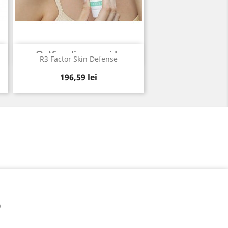
Vizualizare rapida

R3 Factor Skin Defense
Pret
196,59 lei
O