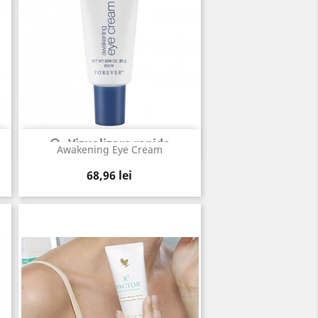
Vizualizare rapida

Awakening Eye Cream
Pret
68,96 lei