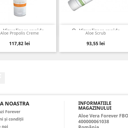
Vizualizare rapida
Vizualizare rapida


Aloe Propolis Creme
Aloe Scrub
Pret
Pret
117,82 lei
93,55 lei
Facebook
A NOASTRA
INFORMATIILE
MAGAZINULUI
zi Forever
Aloe Vera Forever FB
i și condiții
400000061038
 noi
România