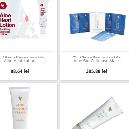
Vizualizare rapida
Vizualizare rapida


Aloe Heat Lotion
Aloe Bio-Cellulose Mask
Pret
Pret
88,64 lei
305,88 lei