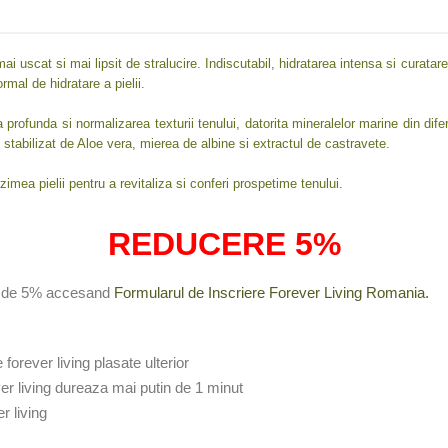
mai uscat si mai lipsit de stralucire. Indiscutabil, hidratarea intensa si curata
ormal de hidratare a pielii.
rofunda si normalizarea texturii tenului, datorita mineralelor marine din dife
l stabilizat de Aloe vera, mierea de albine si extractul de castravete.
mea pielii pentru a revitaliza si conferi prospetime tenului.
REDUCERE 5%
re de 5% accesand
Formularul de Inscriere Forever Living Romania.
forever living plasate ulterior
ver living dureaza mai putin de 1 minut
r living