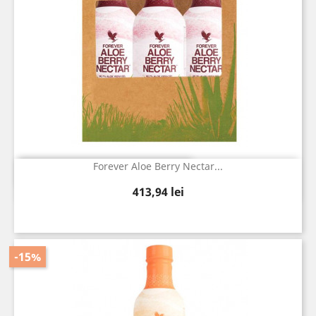
Forever Aloe Berry Nectar...
Vizualizare rapida

Pret
413,94 lei
-15%