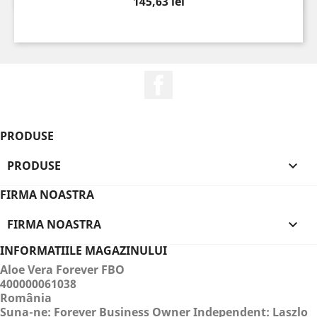
Pret
145,63 lei
Facebook
PRODUSE
PRODUSE

FIRMA NOASTRA
FIRMA NOASTRA

INFORMATIILE MAGAZINULUI
Aloe Vera Forever FBO
400000061038
România
Suna-ne:
Forever Business Owner Independent: Laszlo