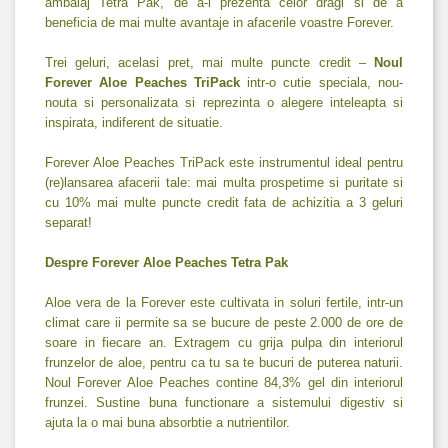
ambalaj Tetra Pak, de a-l prezenta celor dragi si de a
beneficia de mai multe avantaje in afacerile voastre Forever.
Trei geluri, acelasi pret, mai multe puncte credit –
Noul
Forever Aloe Peaches TriPack
intr-o cutie speciala, nou-
nouta si personalizata si reprezinta o alegere inteleapta si
inspirata, indiferent de situatie.
Forever Aloe Peaches TriPack este instrumentul ideal pentru
(re)lansarea afacerii tale: mai multa prospetime si puritate si
cu 10% mai multe puncte credit fata de achizitia a 3 geluri
separat!
Despre Forever Aloe Peaches Tetra Pak
Aloe vera de la Forever este cultivata in soluri fertile, intr-un
climat care ii permite sa se bucure de peste 2.000 de ore de
soare in fiecare an. Extragem cu grija pulpa din interiorul
frunzelor de aloe, pentru ca tu sa te bucuri de puterea naturii.
Noul Forever Aloe Peaches contine 84,3% gel din interiorul
frunzei. Sustine buna functionare a sistemului digestiv si
ajuta la o mai buna absorbtie a nutrientilor.