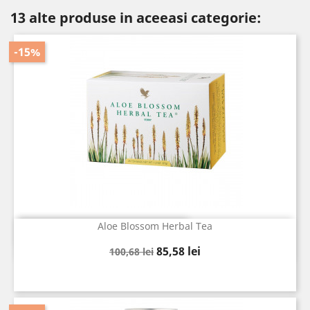
13 alte produse in aceeasi categorie:
-15%
Aloe Blossom Herbal Tea
Vizualizare rapida

Pret
Pret
85,58 lei
100,68 lei
de
baza