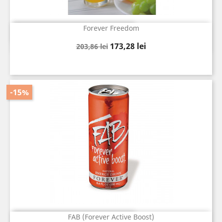
Forever Freedom
Vizualizare rapida

Pret
Pret
173,28 lei
203,86 lei
de
baza
-15%
FAB (Forever Active Boost)
Vizualizare rapida