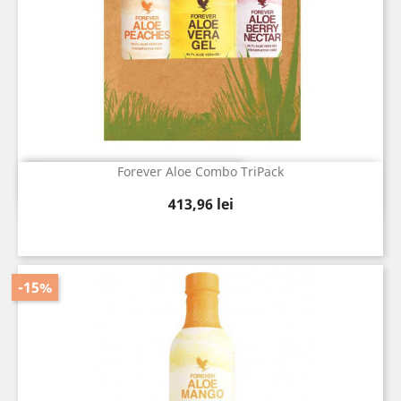
Forever Aloe Combo TriPack
Vizualizare rapida

Pret
413,96 lei
-15%