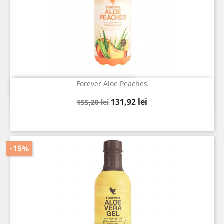
Forever Aloe Peaches
Vizualizare rapida

Pret
Pret
131,92 lei
155,20 lei
de
baza
-15%