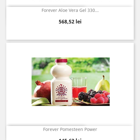
Forever Aloe Vera Gel 330...
Vizualizare rapida

Pret
568,52 lei
Forever Pomesteen Power
Vizualizare rapida
