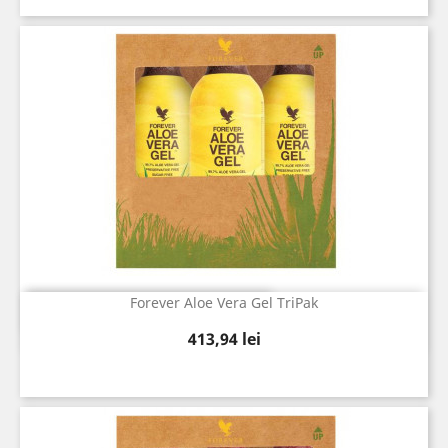
Forever Aloe Vera Gel TriPak
Vizualizare rapida

Pret
413,94 lei