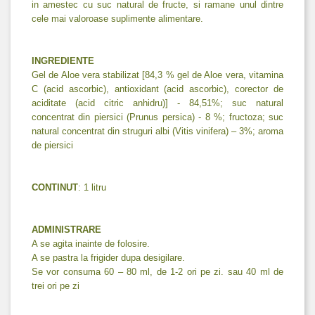
in amestec cu suc natural de fructe, si ramane unul dintre
cele mai valoroase suplimente alimentare.
INGREDIENTE
Gel de Aloe vera stabilizat [84,3 % gel de Aloe vera, vitamina
C (acid ascorbic), antioxidant (acid ascorbic), corector de
aciditate (acid citric anhidru)] - 84,51%; suc natural
concentrat din piersici (Prunus persica) - 8 %; fructoza; suc
natural concentrat din struguri albi (Vitis vinifera) – 3%; aroma
de piersici
CONTINUT
: 1 litru
ADMINISTRARE
A se agita inainte de folosire.
A se pastra la frigider dupa desigilare.
Se vor consuma 60 – 80 ml, de 1-2 ori pe zi. sau 40 ml de
trei ori pe zi