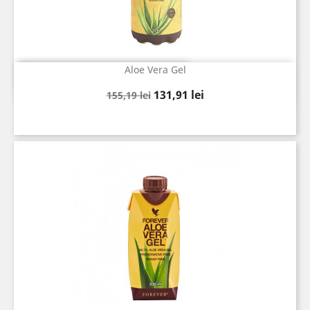
Aloe Vera Gel
Vizualizare rapida

Pret
Pret
131,91 lei
155,19 lei
de
baza