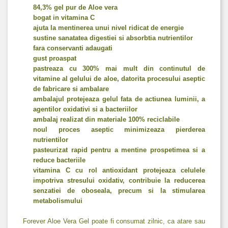
84,3% gel pur de Aloe vera
bogat in vitamina C
ajuta la mentinerea unui nivel ridicat de energie
sustine sanatatea digestiei si absorbtia nutrientilor
fara conservanti adaugati
gust proaspat
pastreaza cu 300% mai mult din continutul de
vitamine al gelului de aloe, datorita procesului aseptic
de fabricare si ambalare
ambalajul protejeaza gelul fata de actiunea luminii, a
agentilor oxidativi si a bacteriilor
ambalaj realizat din materiale 100% reciclabile
noul proces aseptic minimizeaza pierderea
nutrientilor
pasteurizat rapid pentru a mentine prospetimea si a
reduce bacteriile
vitamina C cu rol antioxidant protejeaza celulele
impotriva stresului oxidativ, contribuie la reducerea
senzatiei de oboseala, precum si la stimularea
metabolismului
Forever Aloe Vera Gel poate fi consumat zilnic, ca atare sau