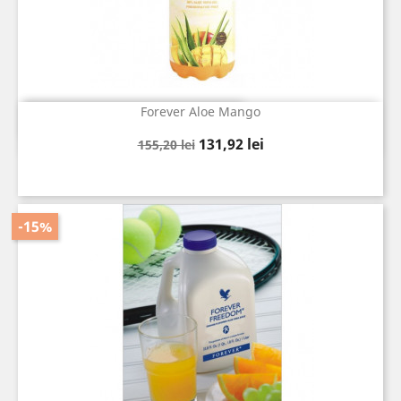
Forever Aloe Mango
Vizualizare rapida

Pret
Pret
131,92 lei
155,20 lei
de
baza
-15%