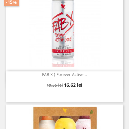
-15%
FAB X ( Forever Active...
Vizualizare rapida

Pret
Pret
16,62 lei
19,55 lei
de
baza