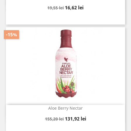

Pret
Pret
16,62 lei
19,55 lei
de
baza
-15%
Aloe Berry Nectar
Vizualizare rapida

Pret
Pret
131,92 lei
155,20 lei
de
baza