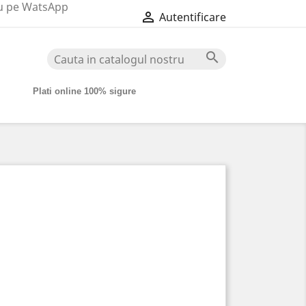
au pe WatsApp

Autentificare

Plati online 100% sigure