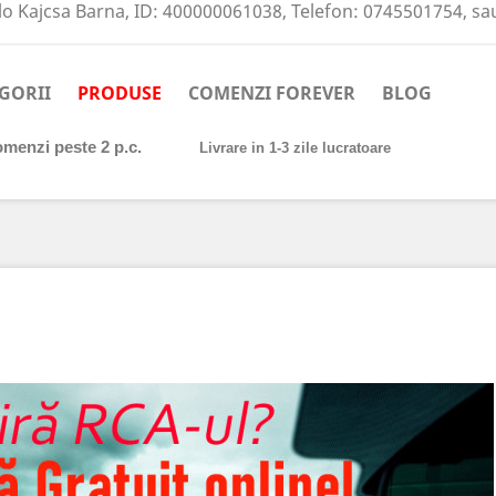
o Kajcsa Barna, ID: 400000061038, Telefon: 0745501754, s
GORII
PRODUSE
COMENZI FOREVER
BLOG
comenzi peste 2 p.c.
Livrare in 1-3 zile lucratoare