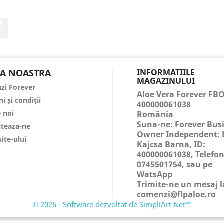
Facebook
A NOASTRA
INFORMATIILE
MAGAZINULUI
zi Forever
Aloe Vera Forever FB
i și condiții
400000061038
 noi
România
Suna-ne:
Forever Bus
teaza-ne
Owner Independent: 
site-ului
Kajcsa Barna, ID:
400000061038, Telefon
0745501754, sau pe
WatsApp
Trimite-ne un mesaj l
comenzi@flpaloe.ro
© 2026 - Software dezvoltat de SimpliArt Net™