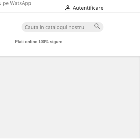
au pe WatsApp

Autentificare

Plati online 100% sigure